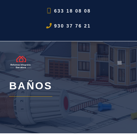
Saltar
633 18 08 08
al
contenido
930 37 76 21
MENÚ
BAÑOS