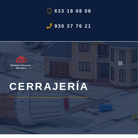
Saltar
633 18 08 08
al
contenido
930 37 76 21
MENÚ
CERRAJERÍA