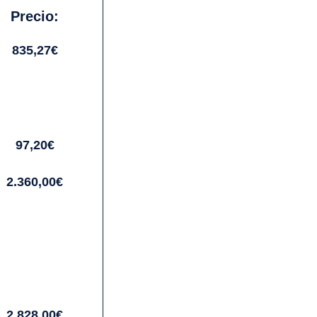
Precio:
835,27€
97,20€
2.360,00€
2.828,00€