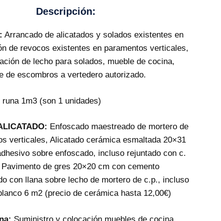
Descripción:
:
Arrancado de alicatados y solados existentes en
ón de revocos existentes en paramentos verticales,
ración de lecho para solados, mueble de cocina,
te de escombros a vertedero autorizado.
runa 1m3 (son 1 unidades)
ALICATADO:
Enfoscado maestreado de mortero de
os verticales, Alicatado cerámica esmaltada 20×31
dhesivo sobre enfoscado, incluso rejuntado con c.
. Pavimento de gres 20×20 cm con cemento
o con llana sobre lecho de mortero de c.p., incluso
 blanco 6 m2 (precio de cerámica hasta 12,00€)
na:
Suministro y colocación muebles de cocina