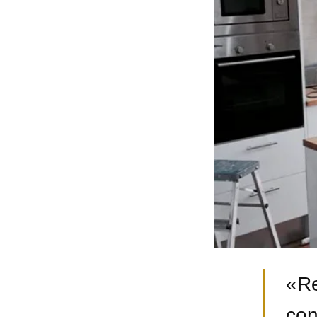
«Re
con