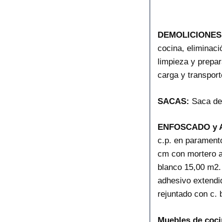
DEMOLICIONES
cocina, eliminaci
limpieza y prepa
carga y transpor
SACAS:
Saca de 
ENFOSCADO y 
c.p. en parament
cm con mortero a
blanco 15,00 m2
adhesivo extendid
rejuntado con c.
Muebles de coci