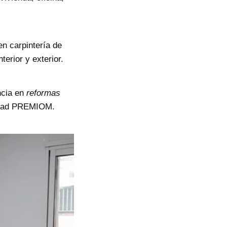
 en
carpintería de
terior y exterior.
ncia en
reformas
lidad PREMIOM.