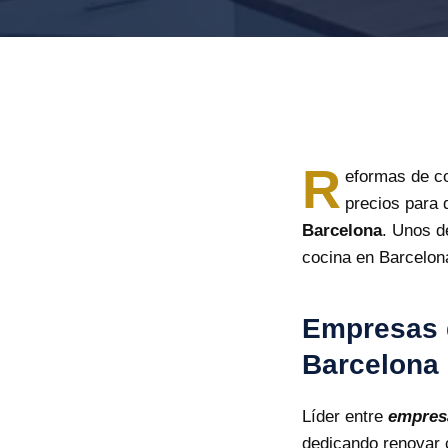
R
eformas de co
precios para
Barcelona
. Unos d
cocina en Barcelon
Empresas d
Barcelona
Líder entre
empresa
dedicando renovar 